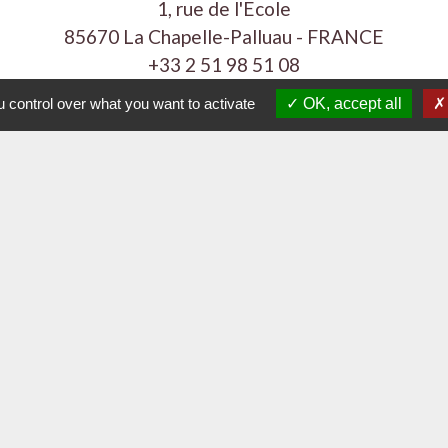
1, rue de l'Ecole
85670 La Chapelle-Palluau - FRANCE
+33 2 51 98 51 08
Contact par formulaire
 control over what you want to activate
OK, accept all
Liens
Communes Vie et Boulogne
ement 85
la Vendée
 Loire
e
tique de confidentialité
-
Accessibilité
-
Plan du sit