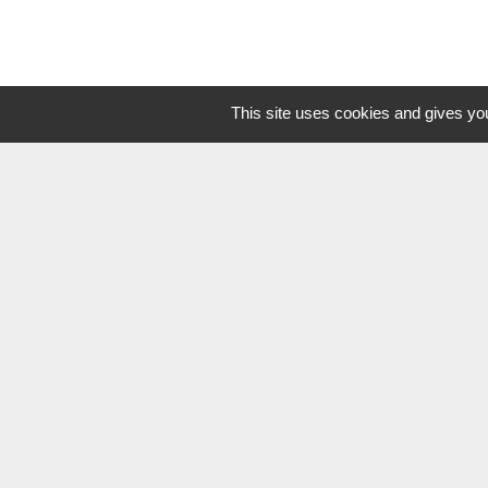
This site uses cookies and gives you
Communauté de 
Demande de log
Département de 
Région Pays de la
Vendée Tourism
Mentions légales
-
Poli