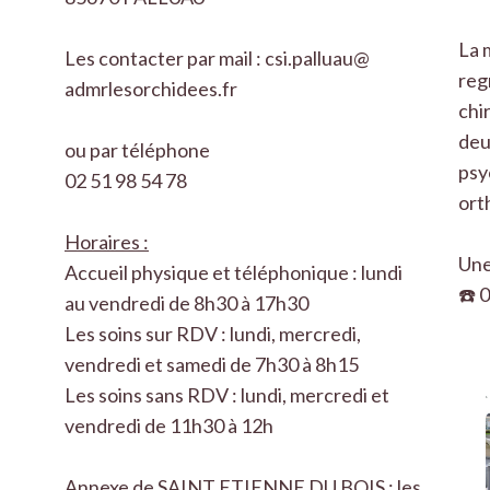
La 
Les contacter par mail : csi.palluau@
reg
admrlesorchidees.fr
chi
deu
ou par téléphone
psy
02 51 98 54 78
ort
Horaires :
Une
Accueil physique et téléphonique : lundi
☎️ 
au vendredi de 8h30 à 17h30
Les soins sur RDV : lundi, mercredi,
vendredi et samedi de 7h30 à 8h15
Les soins sans RDV : lundi, mercredi et
vendredi de 11h30 à 12h
Annexe de SAINT ETIENNE DU BOIS : les