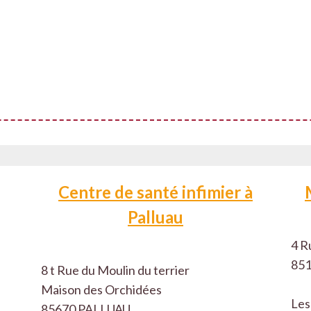
Centre de santé infimier à
Palluau
4 R
851
8 t Rue du Moulin du terrier
Maison des Orchidées
Les
85670 PALLUAU