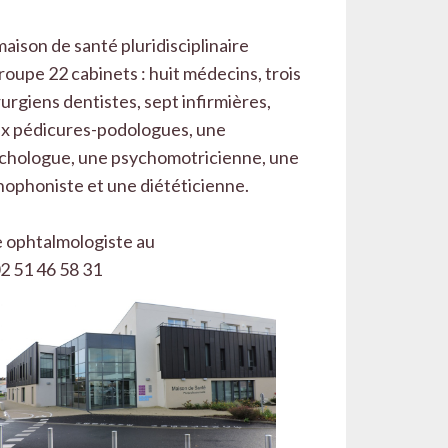
maison de santé pluridisciplinaire
roupe 22 cabinets : huit médecins, trois
rurgiens dentistes, sept infirmières,
x pédicures-podologues, une
chologue, une psychomotricienne, une
hophoniste et une diététicienne.
 ophtalmologiste au
02 51 46 58 31