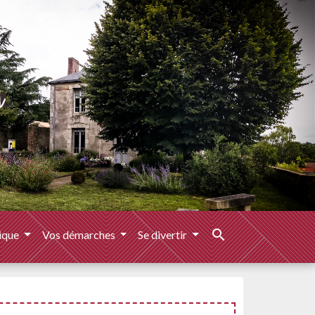
search
ique
Vos démarches
Se divertir