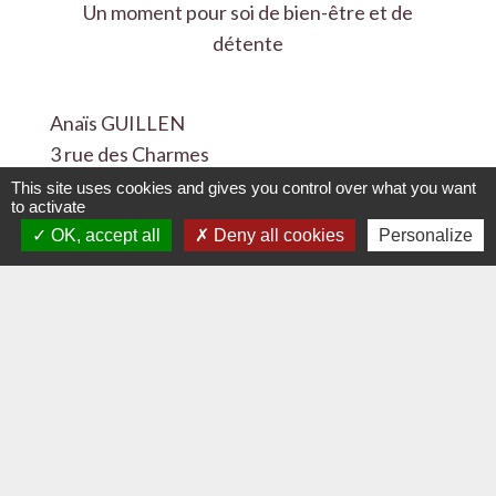
Un moment pour soi de bien-être et de
détente
Anaïs GUILLEN
3 rue des Charmes
85670 La Chapelle-Palluau
This site uses cookies and gives you control over what you want
to activate
Tel. 07.83.83.22.50
OK, accept all
Deny all cookies
Personalize
Mail : contact@universdegaia.com
Lien vers site :
universdegaïa.com