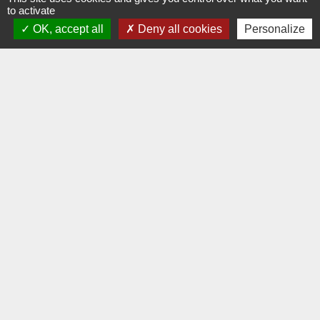
to activate
OK, accept all
Deny all cookies
Personalize
Compostage
La Communauté de Communes Vie et
Boulogne vous prête un composteur pouvant
recevoir vos déchets organiques vous