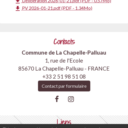
file_download
Délibération 2026-01-21.pdf (PDF - 0.57Mo)
file_download
PV 2026-01-21.pdf (PDF - 1.34Mo)
Contacts
Commune de La Chapelle-Palluau
1, rue de l'Ecole
85670 La Chapelle-Palluau - FRANCE
+33 2 51 98 51 08
Contact par formulaire
Liens