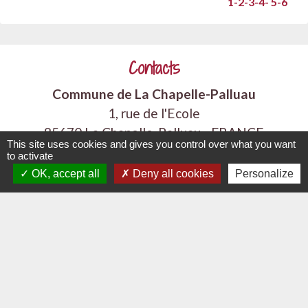
1
-2
-3
-4
-
5
-6
Contacts
Commune de La Chapelle-Palluau
1, rue de l'Ecole
85670 La Chapelle-Palluau - FRANCE
This site uses cookies and gives you control over what you want
+33 2 51 98 51 08
to activate
OK, accept all
Deny all cookies
Personalize
Contact par formulaire
Liens
Communauté de Communes Vie et Boulogne
Demande de logement 85